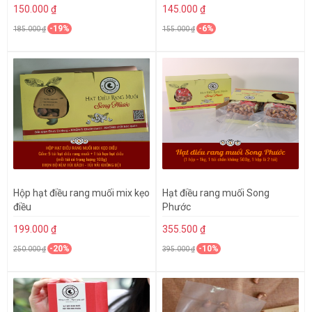
150.000 ₫
145.000 ₫
-19%
-6%
185.000 ₫
155.000 ₫
Hộp hạt điều rang muối mix kẹo
Hạt điều rang muối Song
điều
Phước
199.000 ₫
355.500 ₫
-20%
-10%
250.000 ₫
395.000 ₫