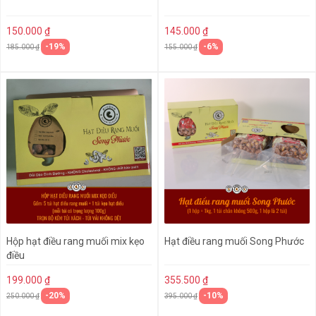
150.000 ₫
145.000 ₫
-19%
-6%
185.000 ₫
155.000 ₫
Hộp hạt điều rang muối mix kẹo
Hạt điều rang muối Song Phước
điều
199.000 ₫
355.500 ₫
-20%
-10%
250.000 ₫
395.000 ₫