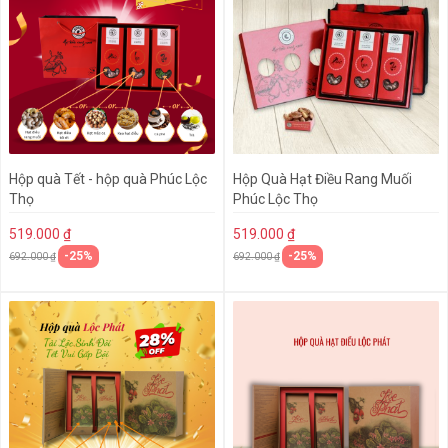
Hộp quà Tết - hộp quà Phúc Lộc
Hộp Quà Hạt Điều Rang Muối
Thọ
Phúc Lộc Thọ
519.000 ₫
519.000 ₫
-25%
-25%
692.000 ₫
692.000 ₫