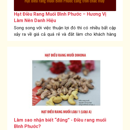
Hạt Điều Rang Muối Bình Phước – Hương Vị
Làm Nên Danh Hiệu
Song song với việc thuận lợi đó thì có nhiều bất cập
xảy ra về giá cả quá rẻ và đắt làm cho khách hàng
không kém phần lo ngại, không biết nên chọn đâu
cho hợp lí với thị trường hiện nay. Lỡ biếu người thân,
bạn bè thì sao – họ lỡ nhận phải hàng dỡ, họ có dám
nói với bạn là đồ bạn biếu tặng dỡ quá không? Không
hề, không hề nói. Trong vấn đề này bạn không cố ý,
nhưng...
Làm sao nhận biết “đúng” - Điều rang muối
Bình Phước?