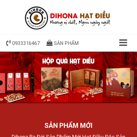
0933316467
SẢN PHẨM
SẢN PHẨM MỚI
Dihona Ra Đời Sản Phẩm Mới Hạt ĐIều Đặc Sản