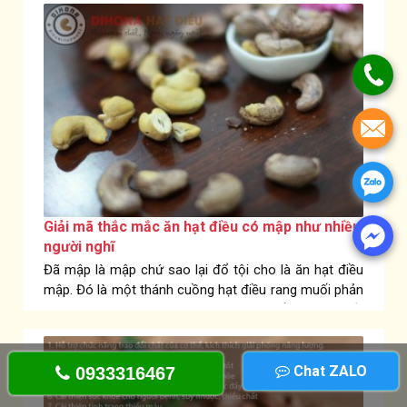
đồn đoán?
Giải mã thắc mắc ăn hạt điều có mập như nhiều
người nghĩ
Đã mập là mập chứ sao lại đổ tội cho là ăn hạt điều
mập. Đó là một thánh cuồng hạt điều rang muối phản
bát lại như vậy. Hãy cùng Dihona tìm hiểu thực hư về
chuyện ăn hạt điều có mập không nhé!
Chat ZALO
0933316467