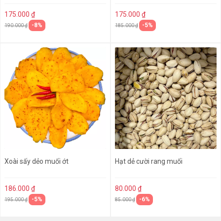
175.000 ₫
175.000 ₫
-8%
-5%
190.000 ₫
185.000 ₫
Xoài sấy dẻo muối ớt
Hạt dẻ cười rang muối
186.000 ₫
80.000 ₫
-5%
-6%
195.000 ₫
85.000 ₫