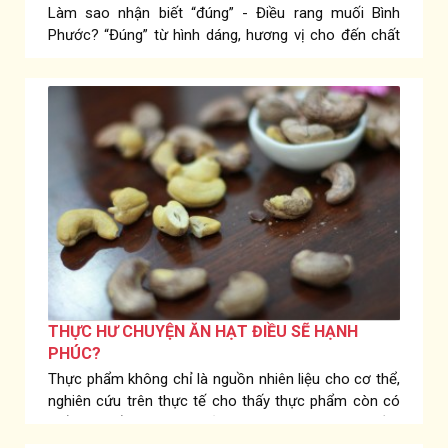
Làm sao nhận biết “đúng” - Điều rang muối Bình
Phước? “Đúng” từ hình dáng, hương vị cho đến chất
lượng.
THỰC HƯ CHUYỆN ĂN HẠT ĐIỀU SẼ HẠNH
PHÚC?
Thực phẩm không chỉ là nguồn nhiên liệu cho cơ thể,
nghiên cứu trên thực tế cho thấy thực phẩm còn có
thể thay đổi tâm trạng của chúng ta. Vậy ăn hạt điều
có thực sự khiến bạn hạnh phúc như người ta vẫn