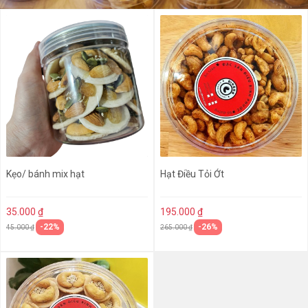
Kẹo/ bánh mix hạt
Hạt Điều Tỏi Ớt
35.000 ₫
195.000 ₫
-22%
-26%
45.000 ₫
265.000 ₫