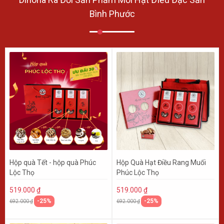
Bình Phước
Hộp quà Tết - hộp quà Phúc
Hộp Quà Hạt Điều Rang Muối
Lộc Thọ
Phúc Lộc Thọ
519.000 ₫
519.000 ₫
-25%
-25%
692.000 ₫
692.000 ₫