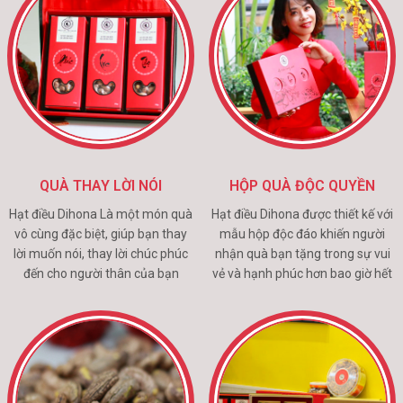
QUÀ THAY LỜI NÓI
HỘP QUÀ ĐỘC QUYỀN
Hạt điều Dihona Là một món quà
Hạt điều Dihona được thiết kế với
vô cùng đặc biệt, giúp bạn thay
mẫu hộp độc đáo khiến người
lời muốn nói, thay lời chúc phúc
nhận quà bạn tặng trong sự vui
đến cho người thân của bạn
vẻ và hạnh phúc hơn bao giờ hết