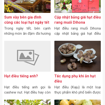
Sum vầy bên gia đình
Cập nhật bảng giá hạt điều
cùng các loại hạt ngày tết
rang muối Dihona
Trong ngày tết, bên cạnh
Hạt điều rang muối Dihona
những món ăn đậm đà hương
cập nhật bảng giá hạt điều
vị quê hương thì các loại hạt
rang muối hiện nay: 1. Hạt
ngày tết cũng góp phần không
điều hộp quà Phúc – Lộc –
nhỏ trong việc bảo vệ sức
Thọ Tổng trọng lượng cả hộp
khỏe, tạo sự vui miệng,
quà Phúc – Lộc – Thọ là
1,7kg.
Hạt điều tiếng anh?
Tác dụng phụ khi ăn hạt
điều
Hạt điều tiếng anh gọi là
Hạt điều (Kaju) là một loại
cashew nut. Hạt điều hay còn
thực phẩm khô phổ biến được
gọi là đào lộn hột, có quả
tiêu thụ rộng rãi trên khắp thế
mọng nước và phần hạt hình
giới với nhiều cách khác nhau.