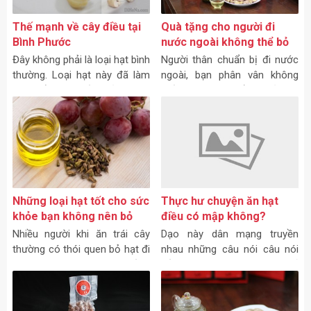
Thế mạnh về cây điều tại
Quà tặng cho người đi
Bình Phước
nước ngoài không thể bỏ
qua với...
Đây không phải là loại hạt bình
Người thân chuẩn bị đi nước
thường. Loại hạt này đã làm
ngoài, bạn phân vân không
thay đổi cuộc sống của người
biết nên làm gì để bày tỏ tình
dân địa phương. Lá, quả, hạt
cảm với họ.
của loại cây này đều có thể
đánh thức vị giác của bạn với
những món ăn thanh đạm,
giàu dinh dưỡng và tốt cho
sức khỏe. Đó là?
Những loại hạt tốt cho sức
Thực hư chuyện ăn hạt
khỏe bạn không nên bỏ
điều có mập không?
qua
Nhiều người khi ăn trái cây
Dạo này dân mạng truyền
thường có thói quen bỏ hạt đi
nhau những câu nói câu nói
như hạt nho, hạt dưa hấu…,
rất hay: “Có những người chỉ
hoặc cho rằng loại hạt này
thở thôi cũng mập”, hoặc “có
quá quen thuộc,
những người chỉ nhìn đồ ăn
thôi cũng mập”…