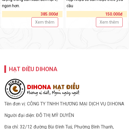
ngon hơn.
cầu
385.000đ
150.000đ
Xem thêm
Xem thêm
HẠT ĐIỀU DIHONA
Tên đơn vị: CÔNG TY TNHH THƯƠNG MẠI DỊCH VỤ DIHONA
Người đại diện: ĐỖ THỊ MỸ DUYÊN
Địa chỉ: 32/12 đường Bùi Đình Tuý, Phường Bình Thạnh,