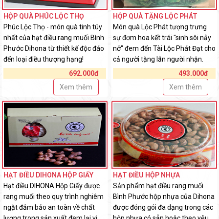
HỘP QUÀ PHÚC LỘC THỌ
HỘP QUÀ TẶNG LỘC PHÁT
Phúc Lộc Thọ - món quà tinh túy
Món quà Lộc Phát tượng trưng
nhất của hạt điều rang muối Bình
sự đơm hoa kết trái "sinh sôi nảy
Phước Dihona từ thiết kế độc đáo
nở" đem đến Tài Lộc Phát Đạt cho
đến loại điều thượng hạng!
cả người tặng lẫn người nhận.
692.000đ
493.000đ
Xem thêm
Xem thêm
HẠT ĐIỀU DIHONA HỘP GIẤY
HẠT ĐIỀU HỘP NHỰA
Hạt điều DIHONA Hộp Giấy được
Sản phẩm hạt điều rang muối
rang muối theo quy trình nghiêm
Bình Phước hộp nhựa của Dihona
ngặt đảm bảo an toàn về chất
được đóng gói đa dạng trong các
lượng trong sản xuất đem lại vị
hộp nhựa có sẵn hoặc theo yêu