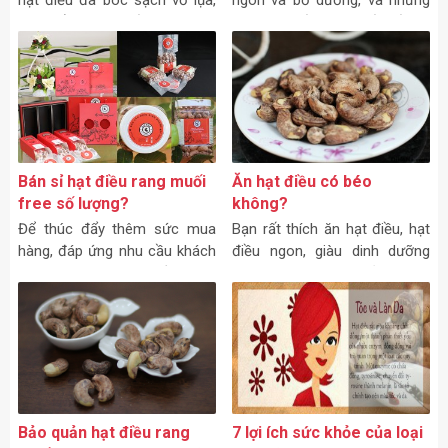
hạt điều đã bóc sạch vỏ lụa,
ngon và bổ dưỡng, và những
bột nổi, bột quế, trứng gà,
món ăn kết hợp chế biến từ
đường, bột mì, một chút dầu
hạt điều rất ngon, rất bổ
ăn. Cách làm: Rửa sạch hạt
dưỡng, đặc biệt là những
điều, để ráo.
người thường xuyên ăn chay.
Bán sỉ hạt điều rang muối
Ăn hạt điều có béo
free số lượng?
không?
Để thúc đẩy thêm sức mua
Bạn rất thích ăn hạt điều, hạt
hàng, đáp ứng nhu cầu khách
điều ngon, giàu dinh dưỡng
hàng thích dùng hạt điều rang
nhưng có người lại bảo là hạt
muối và mong muốn nhiều
điều rất giàu chất béo như thế
người được thưởng thức hạt
rất dễ bị mập.
điều rang muối hơn,
Bảo quản hạt điều rang
7 lợi ích sức khỏe của loại