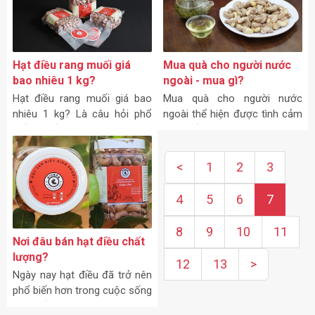
Hạt điều rang muối giá
Mua quà cho người nước
bao nhiêu 1 kg?
ngoài - mua gì?
Hạt điều rang muối giá bao
Mua quà cho người nước
nhiêu 1 kg? Là câu hỏi phổ
ngoài thể hiện được tình cảm
biến nhất mà ai cũng hỏi
quý mến và sự trân trọng của
trước khi muốn mua hạt điều
bạn với những vị khách
rang muối.
phương xa.
<
1
2
3
4
5
6
7
8
9
10
11
Nơi đâu bán hạt điều chất
lượng?
12
13
>
Ngày nay hạt điều đã trở nên
phổ biến hơn trong cuộc sống
của nhiều người.