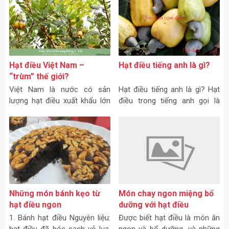
thận – nhân bên trong được
Ăn hạt điều như là một bữa
bao bọc bởi hai lớp vỏ,
ăn nhẹ,
Hạt điều Việt Nam –
Hạt điều tiếng anh là gì?
“trùm” thế giới?
Việt Nam là nước có sản
Hạt điều tiếng anh là gì? Hạt
lượng hạt điều xuất khẩu lớn
điều trong tiếng anh gọi là
nhất thế giới.
cashew nut, cashew. Điều hay
còn gọi là đào lộn hột, danh
pháp khoa học: Anacardium
occidentale L.;
Những món bánh kẹo từ
Món chay ngon miệng bổ
hạt điều ngon
dưỡng với hạt điều
1. Bánh hạt điều Nguyên liệu:
Được biết hạt điều là món ăn