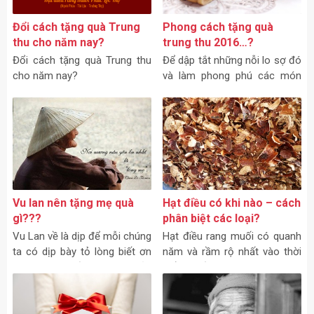
bạn.
Đổi cách tặng quà Trung
Phong cách tặng quà
thu cho năm nay?
trung thu 2016…?
Đổi cách tặng quà Trung thu
Để dập tắt những nỗi lo sợ đó
cho năm nay?
và làm phong phú các món
quà tặng trung thu với phong
cách tặng quà trung thu 2016.
Nắm bắt thị hiếu, và đáp ứng
nhu cầu người tiêu dùng, có
cách nhìn khách quan về sản
phẩm hạt điều rang muối.
Vu lan nên tặng mẹ quà
Hạt điều có khi nào – cách
gì???
phân biệt các loại?
Vu Lan về là dịp để mỗi chúng
Hạt điều rang muối có quanh
ta có dịp bày tỏ lòng biết ơn
năm và rầm rộ nhất vào thời
thành kính đến cha mẹ của
điểm cuối năm.
mình.