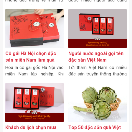
những đặc trưng về mùa vụ,
được nhiều người tiêu dùng
theo từng miền. Và cũng bởi
lựa chọn làm quà tặng. Chọn
vậy nên giá bán hạt điều ở
hạt điều loại A+ ở Dihona để
nước ta sẽ thay đổi theo từng
có giá hạt điều rang muối tốt
mùa.
nhất.
Cô gái Hà Nội chọn đặc
Người nước ngoài gọi tên
sản miền Nam làm quà
đặc sản Việt Nam
Hoa là cô gái gốc Hà Nội vào
Tới thăm Việt Nam có nhiều
miền Nam lập nghiệp. Khi
đặc sản truyền thống thưởng
ngày Tết trung thu cận kề,
thức tại chỗ mà khách du lịch
mọi người đều rủ nhau đi mua
không thể không dừng chân
quần áo về cho gia đình.
như bún bò, phở…
Khách du lịch chọn mua
Top 50 đặc sản quà Việt