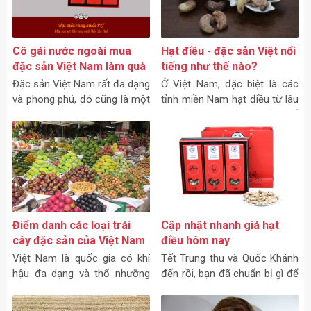
miền.
Cô gái nước ngoài mua
Hạt điều - đặc sản Việt nổi
đặc sản Việt Nam làm quà
tiếng như thế nào?
tặng gia đình
Đặc sản Việt Nam rất đa dạng
Ở Việt Nam, đặc biệt là các
và phong phú, đó cũng là một
tỉnh miền Nam hạt điều từ lâu
sự khó khăn cho các du
đã trở thành một đặc sản phổ
khách tới Việt Nam khi muốn
biến trong các dịp lễ tết.
mua đặc sản Việt nam làm
quà tặng.
Điểm danh các loại trái
Cập nhật nhanh giá hạt
cây đặc sản của Việt Nam
điều hôm nay
Việt Nam là quốc gia có khí
Tết Trung thu và Quốc Khánh
hậu đa dạng và thổ nhưỡng
đến rồi, bạn đã chuẩn bị gì để
phong phú vì vậy có hệ sinh
tặng người thân chưa? Hãy
thái rất đa dạng đặc biệt là
cùng Dihona cập nhập nhanh