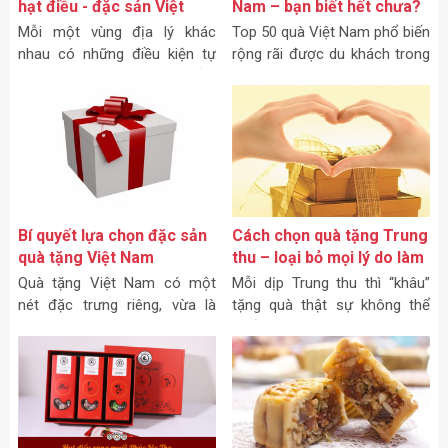
hạt điều - đặc sản Việt
Nam – bạn biết hết chưa?
Nam làm quà tặng?
Mỗi một vùng địa lý khác
Top 50 quà Việt Nam phổ biến
nhau có những điều kiện tự
rộng rãi được du khách trong
nhiên cũng khác nhau, điều
nước và nước ngoài hứng thú
này tạo nên món quà mang
mỗi khi ghé qua không quên
nét đẹp đặc trưng riêng được
mua về bao gồm:
gọi là “đặc sản” cho mỗi vùng
đất bạn ghé qua.
Bí quyết lựa chọn đặc sản
Cách chọn quà tặng Trung
quà tặng Việt Nam
thu – loại bỏ mọi lý do làm
khó bạn
Quà tặng Việt Nam có một
Mỗi dịp Trung thu thì “khâu”
nét đặc trưng riêng, vừa là
tặng quà thật sự không thể
một nghệ thuật cũng vừa là
thiếu, dù đã là nét văn hóa
nét văn hoá và là đặc sản
chung nhưng cũng không thể
riêng của mỗi vùng miền.
phủ nhận cách chọn quà tặng
trung thu cũng để lại ấn tượng
sâu sắc đến người nhận và
chính nó cũng đang làm khó