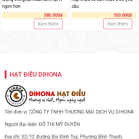
ngon hơn.
cầu
385.000đ
150.000đ
Xem thêm
Xem thêm
HẠT ĐIỀU DIHONA
Tên đơn vị: CÔNG TY TNHH THƯƠNG MẠI DỊCH VỤ DIHONA
Người đại diện: ĐỖ THỊ MỸ DUYÊN
Địa chỉ: 32/12 đường Bùi Đình Tuý, Phường Bình Thạnh,