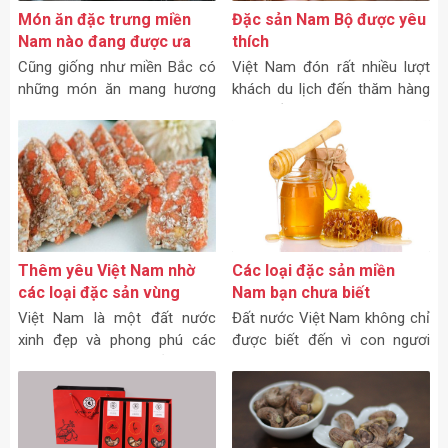
Món ăn đặc trưng miền
Đặc sản Nam Bộ được yêu
Nam nào đang được ưa
thích
thích
Cũng giống như miền Bắc có
Việt Nam đón rất nhiều lượt
những món ăn mang hương
khách du lịch đến thăm hàng
vị, đặc trưng riêng thì những
năm. Điều đó đã tạo nên một
món ăn đặc trưng miền Nam
động lực rất lớn cho ngành du
cũng đang được nhiều người
lịch Việt Nam phát triển.
săn lùng.
Thêm yêu Việt Nam nhờ
Các loại đặc sản miền
các loại đặc sản vùng
Nam bạn chưa biết
miền
Việt Nam là một đất nước
Đất nước Việt Nam không chỉ
xinh đẹp và phong phú các
được biết đến vì con ngươi
loại món ăn đặc sản khác
thân thiện, mộc mạc mà còn
nhau. Chúng ta thêm yêu đất
là sự nổi tiếng của các loại
nước, con người Việt Nam
đặc sản.
qua các loại đặc sản vùng