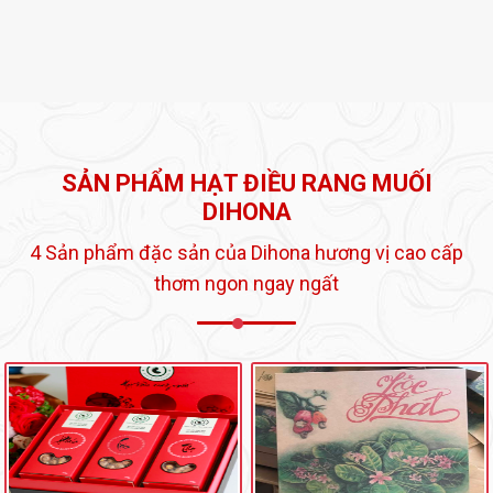
giáo nói chung, và cũng là
mùa báo hiếu lớn nhất trong
năm dành cho những người
con.
SẢN PHẨM HẠT ĐIỀU RANG MUỐI
DIHONA
4 Sản phẩm đặc sản của Dihona hương vị cao cấp
thơm ngon ngay ngất