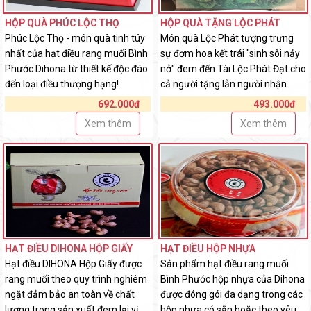
HỘP QUÀ PHÚC LỘC THỌ
HỘP QUÀ TẶNG LỘC PHÁT
Phúc Lộc Thọ - món quà tinh túy
Món quà Lộc Phát tượng trưng
nhất của hạt điều rang muối Bình
sự đơm hoa kết trái "sinh sôi nảy
Phước Dihona từ thiết kế độc đáo
nở" đem đến Tài Lộc Phát Đạt cho
đến loại điều thượng hạng!
cả người tặng lẫn người nhận.
692.000đ
493.000đ
Xem thêm
Xem thêm
HẠT ĐIỀU DIHONA HỘP GIẤY
HẠT ĐIỀU HỘP NHỰA
Hạt điều DIHONA Hộp Giấy được
Sản phẩm hạt điều rang muối
rang muối theo quy trình nghiêm
Bình Phước hộp nhựa của Dihona
ngặt đảm bảo an toàn về chất
được đóng gói đa dạng trong các
lượng trong sản xuất đem lại vị
hộp nhựa có sẵn hoặc theo yêu