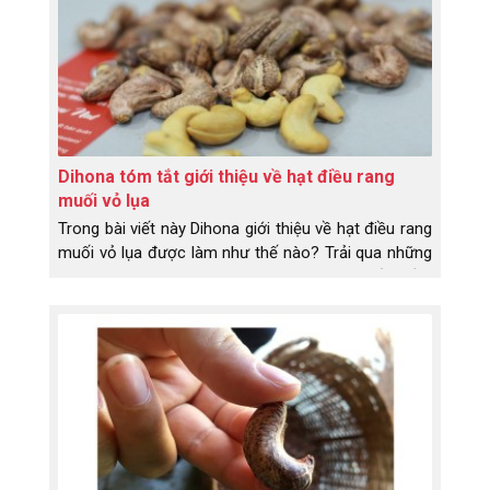
rang muối loại 1 là gì, loại 2 là như thế nào.
Dihona tóm tắt giới thiệu về hạt điều rang
muối vỏ lụa
Trong bài viết này Dihona giới thiệu về hạt điều rang
muối vỏ lụa được làm như thế nào? Trải qua những
công đoạn nào? Có những lợi ích gì mà rất nhiều
người dùng săn lùng đến thế? Đặc sản Bình Phước -
hạt điều rang muối vỏ lụa là món ăn, là loại hạt rất
tốt cho sức khỏe. Trước khi chia sẻ cho các bạn
biết về những lợi ích của hạt điều thì Dihona sẽ giới
thiệu về hạt điều rang muối vỏ lụa được chế biến
như thế nào nhé!