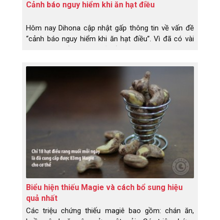
Cảnh báo nguy hiểm khi ăn hạt điều
Hôm nay Dihona cập nhật gấp thông tin về vấn đề
“cảnh báo nguy hiểm khi ăn hạt điều”. Vì đã có vài
bạn liên hệ về Dihona hỏi về cách xử lí vì đã lỡ ăn
phải hạt điều và bị đỏ, bị rát, bị ngứa và còn bị sưng
môi và sưng má. Do đâu và hạt điều gì mà nguy
hiểm vậy, sao thấy hoang mang quá?
Biểu hiện thiếu Magie và cách bổ sung hiệu
quả nhất
Các triệu chứng thiếu magiê bao gồm: chán ăn,