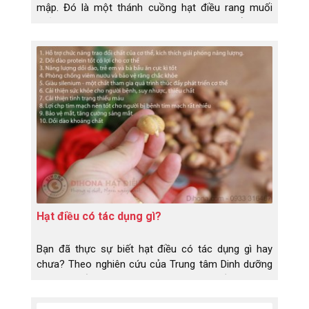
mập. Đó là một thánh cuồng hạt điều rang muối
phản bát lại như vậy. Hãy cùng Dihona tìm hiểu thực
hư về chuyện ăn hạt điều có mập không nhé!
Hạt điều có tác dụng gì?
Bạn đã thực sự biết hạt điều có tác dụng gì hay
chưa? Theo nghiên cứu của Trung tâm Dinh dưỡng
Tp.Hcm tiến hành vào năm 2014, hạt điều là một
thực phẩm có giá trị dinh dưỡng cao.