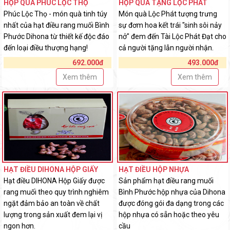
HỘP QUÀ PHÚC LỘC THỌ
HỘP QUÀ TẶNG LỘC PHÁT
Phúc Lộc Thọ - món quà tinh túy
Món quà Lộc Phát tượng trưng
nhất của hạt điều rang muối Bình
sự đơm hoa kết trái "sinh sôi nảy
Phước Dihona từ thiết kế độc đáo
nở" đem đến Tài Lộc Phát Đạt cho
đến loại điều thượng hạng!
cả người tặng lẫn người nhận.
692.000đ
493.000đ
Xem thêm
Xem thêm
HẠT ĐIỀU DIHONA HỘP GIẤY
HẠT ĐIỀU HỘP NHỰA
Hạt điều DIHONA Hộp Giấy được
Sản phẩm hạt điều rang muối
rang muối theo quy trình nghiêm
Bình Phước hộp nhựa của Dihona
ngặt đảm bảo an toàn về chất
được đóng gói đa dạng trong các
lượng trong sản xuất đem lại vị
hộp nhựa có sẵn hoặc theo yêu
ngon hơn.
cầu