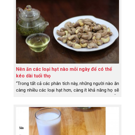
Nên ăn các loại hạt nào mỗi ngày để có thể
kéo dài tuổi thọ
“Trong tất cả các phân tích này, những người nào ăn
càng nhiều các loại hạt hơn, càng ít khả năng họ sẽ
chết trong khoảng thời gian theo dõi 30 năm”. Ăn
các loại hạt ít hơn một lần một tuần có liên quan
đến việc giảm 7% nguy cơ tử vong, Hai đến bốn lần
một tuần để giảm 13%, Năm đến sáu lần một tuần
giảm 15% Và bảy lần trở lên trong một tuần, giảm
20%.