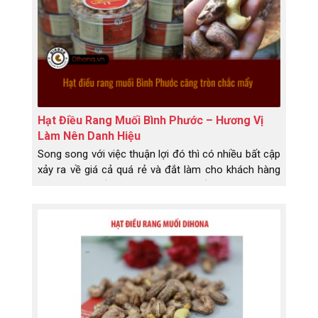
Hạt Điều Rang Muối Bình Phước – Hương Vị
Làm Nên Danh Hiệu
Song song với việc thuận lợi đó thì có nhiều bất cập
xảy ra về giá cả quá rẻ và đắt làm cho khách hàng
không kém phần lo ngại, không biết nên chọn đâu
cho hợp lí với thị trường hiện nay. Lỡ biếu người
thân, bạn bè thì sao – họ lỡ nhận phải hàng dỡ, họ
có dám nói với bạn là đồ bạn biếu tặng dỡ quá
không? Không hề, không hề nói. Trong vấn đề này
bạn không cố ý, nhưng...