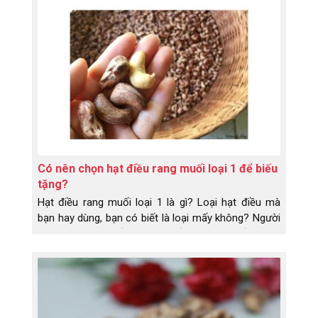
Có nên chọn hạt điều rang muối loại 1 để biếu
tặng?
Hạt điều rang muối loại 1 là gì? Loại hạt điều mà
bạn hay dùng, bạn có biết là loại mấy không? Người
ta phân loại hạt điều rang muối dựa vào chất lượng,
kích thước và trọng lượng của hạt điều. Từ đó phân
ra giá thành khác nhau. Vì thế cùng là hạt điều,
nhưng không ít bạn thắc mắc tại sao cái này giá
khác, cái kia giá khác. Để tránh bị nhầm, không bị
mất tiền oan khi mua hạt điều, bạn cần biết hạt điều