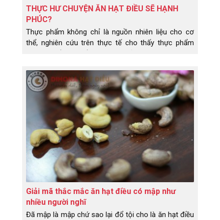
THỰC HƯ CHUYỆN ĂN HẠT ĐIỀU SẼ HẠNH
PHÚC?
Thực phẩm không chỉ là nguồn nhiên liệu cho cơ
thể, nghiên cứu trên thực tế cho thấy thực phẩm
còn có thể thay đổi tâm trạng của chúng ta. Vậy ăn
hạt điều có thực sự khiến bạn hạnh phúc như người
ta vẫn đồn đoán?
Giải mã thắc mắc ăn hạt điều có mập như
nhiều người nghĩ
Đã mập là mập chứ sao lại đổ tội cho là ăn hạt điều