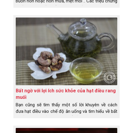
buồn nôn hoặc nôn mửa, mệt mỏi .. Các triệu chứng
thiếu magiê tiến triển hơn bao gồm: chuột rút cơ
bắp, tê, ngứa ran, co giật, thay đổi tính cách, nhịp
tim thay đổi hoặc co thắt Nghiên cứu đã liên kết sự
thiếu hụt magiê với một loạt các tình trạng sức
khỏe, bao gồm bệnh Alzheimer, tiểu đường loại 2,
bệnh tim mạch và chứng đau nửa đầu.
Bất ngờ với lợi ích sức khỏe của hạt điều rang
muối
Bạn cũng sẽ tìm thấy một số lời khuyên về cách
đưa hạt điều vào chế độ ăn uống và tìm hiểu về bất
kỳ rủi ro sức khỏe nào có thể xảy ra.